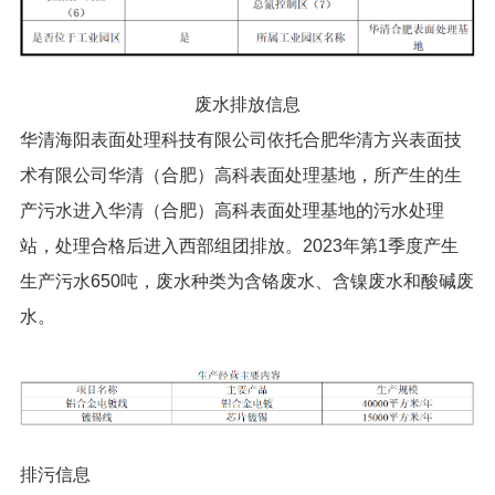
废水排放信息
华清海阳表面处理科技有限公司依托合肥华清方兴表面技
术有限公司华清（合肥）高科表面处理基地，所产生的生
产污水进入华清（合肥）高科表面处理基地的污水处理
站，处理合格后进入西部组团排放。2023年第
1
季度产生
生产污水
650
吨，废水种类为含铬废水、含镍废水和酸碱废
水。
排污信息