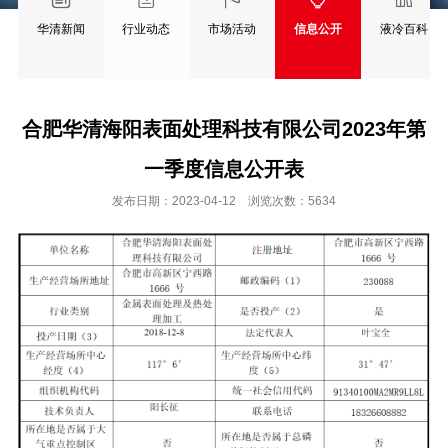
华清新闻
行业动态
市场活动
信息公开
液冷百科
合肥华清海阳表面处理科技有限公司2023年第
一季度信息公开表
发布日期：2023-04-12 浏览次数：5634