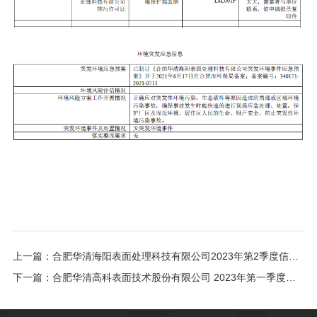
上一篇：
合肥华清海阳表面处理科技有限公司2023年第2季度信息公开表
下一篇：
合肥华清高科表面技术股份有限公司 2023年第一季度信息公开表